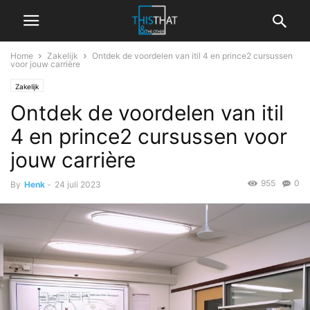
Home
Zakelijk
Ontdek de voordelen van itil 4 en prince2 cursussen
voor jouw carrière
Zakelijk
Ontdek de voordelen van itil
4 en prince2 cursussen voor
jouw carrière
955
0
By
Henk
-
24 juli 2023