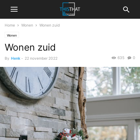
Home
Wonen
Wonen zuid
Wonen
Wonen zuid
635
0
By
Henk
-
22 november 2022