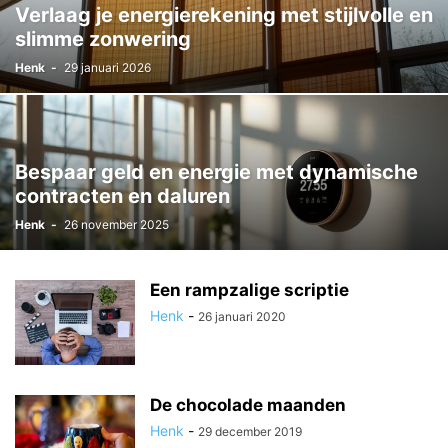
Verlaag je energierekening met stijlvolle en
slimme zonwering
Henk
-
29 januari 2026
Bespaar geld en energie met dynamische
contracten en daluren
Henk
-
26 november 2025
Een rampzalige scriptie
Henk
-
26 januari 2020
De chocolade maanden
Henk
-
29 december 2019