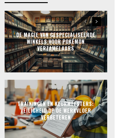
DE MAGIE VAN GESPECIALISEERDE
WINKELS VOOR POKÉMON
VERZAMELAARS
TRAININGEN EN KEURMEESTERS:
VEILIGHEID OP DE WERKVLOER
VERBETEREN