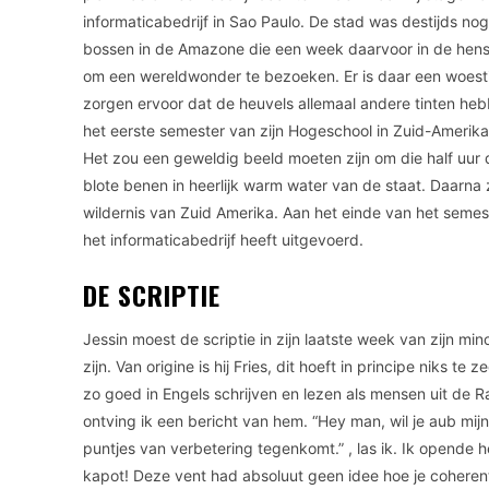
informaticabedrijf in Sao Paulo. De stad was destijds n
bossen in de Amazone die een week daarvoor in de hens
om een wereldwonder te bezoeken. Er is daar een woesti
zorgen ervoor dat de heuvels allemaal andere tinten heb
het eerste semester van zijn Hogeschool in Zuid-Amerika 
Het zou een geweldig beeld moeten zijn om die half uur
blote benen in heerlijk warm water van de staat. Daarna 
wildernis van Zuid Amerika. Aan het einde van het semeste
het informaticabedrijf heeft uitgevoerd.
DE SCRIPTIE
Jessin moest de scriptie in zijn laatste week van zijn mi
zijn. Van origine is hij Fries, dit hoeft in principe niks t
zo goed in Engels schrijven en lezen als mensen uit de R
ontving ik een bericht van hem. “Hey man, wil je aub mij
puntjes van verbetering tegenkomt.” , las ik. Ik opend
kapot! Deze vent had absoluut geen idee hoe je coherent