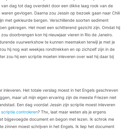
og van dag tot dag overdekt door een dikke laag rook van de
 waren gevlogen. Daarna zou Jessin op bezoek gaan naar Chili
jn met gekleurde bergen. Verschillende soorten sediment
ben gekregen. Het moet een schitterend gezicht zijn. Omdat hij
zou doorbrengen kon hij nieuwjaar vieren in Rio de Janeiro.
 durende vuurwerkshow te kunnen meemaken terwijl je met je
zou hij nog wat weekjes rondtrekken en op zichzelf zijn in de
r zou hij een scriptie moeten inleveren over wat hij daar bij
nor inleveren. Het totale verslag moest in het Engels geschreven
e zeggen, maar uit mijn eigen ervaring zijn de meeste Friezen niet
andstad. Een dag voordat Jessin zijn scriptie moest inleveren
n
scriptie controleren
? Thx, laat maar weten als je ergens
e het bijgevoegde document en begon met lezen. Ik schrok me
e zinnen moest schrijven in het Engels. Ik liep het document